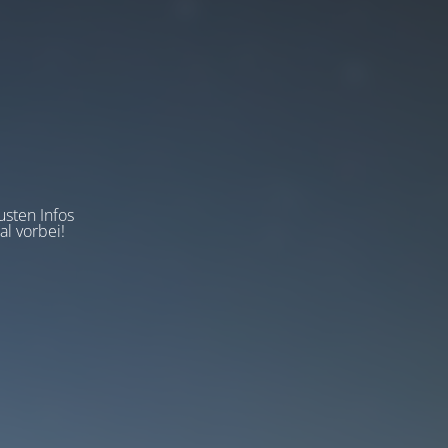
usten Infos
l vorbei!