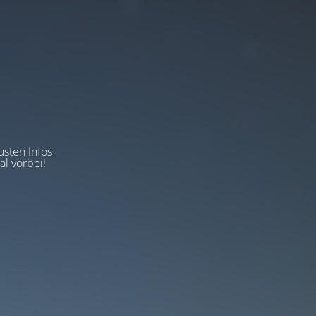
usten Infos
l vorbei!