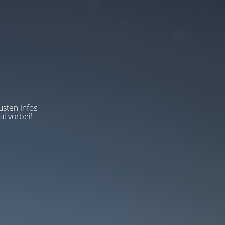
usten Infos
l vorbei!