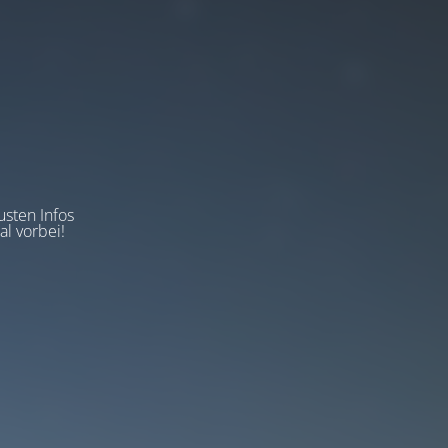
usten Infos
l vorbei!