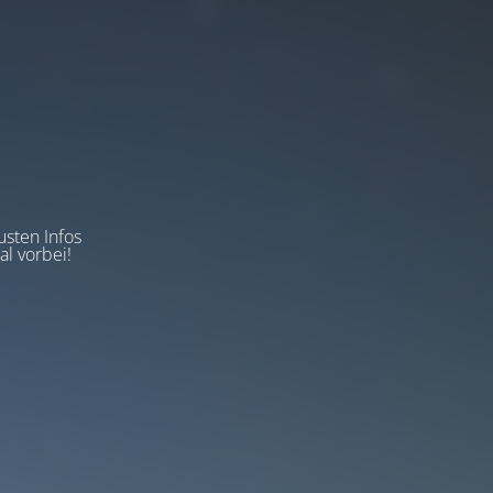
usten Infos
l vorbei!