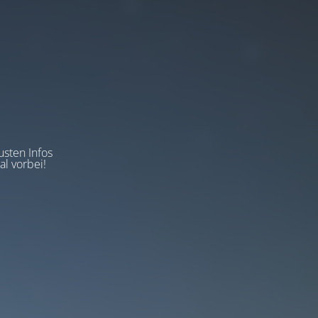
usten Infos
l vorbei!